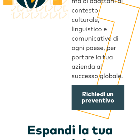
ma di adattarli al
contesto
culturale,
linguistico e
comunicativo di
ogni paese, per
portare la tua
azienda al
successo globale.
Richiedi un
preventivo
Espandi la tua