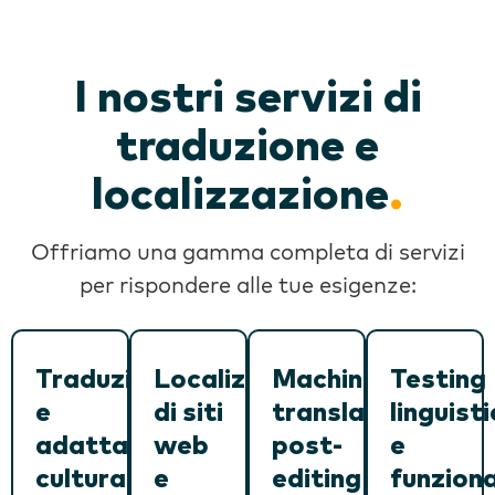
I nostri servizi di
traduzione e
localizzazione
.
Offriamo una gamma completa di servizi
per rispondere alle tue esigenze:
Traduzione
Localizzazione
Machine
Testing
e
di siti
translation
linguist
adattamento
web
post-
e
culturale
e
editing
funzion