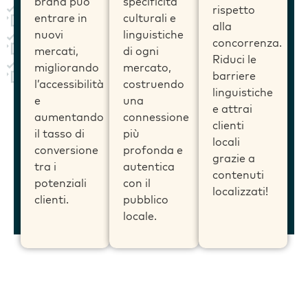
brand può
specificità
rispetto
entrare in
culturali e
alla
nuovi
linguistiche
concorrenza.
mercati,
di ogni
Riduci le
migliorando
mercato,
barriere
l’accessibilità
costruendo
linguistiche
e
una
e attrai
aumentando
connessione
clienti
il tasso di
più
locali
conversione
profonda e
grazie a
tra i
autentica
contenuti
potenziali
con il
localizzati!
clienti.
pubblico
locale.