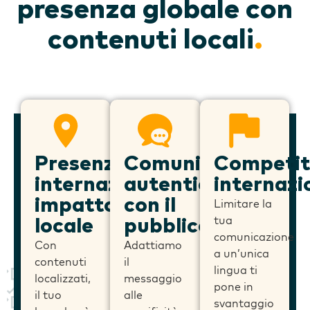
presenza globale con
contenuti locali
.
Presenza
Comunicazione
Competit
internazionale,
autentica
internazi
impatto
con il
Limitare la
tua
locale
pubblico
comunicazione
Con
Adattiamo
a un’unica
contenuti
il
lingua ti
localizzati,
messaggio
pone in
il tuo
alle
svantaggio