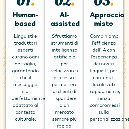
01
.
02
.
03
.
Human-
​AI-
Approccio
based
assisted
misto
Linguisti e
Sfruttiamo
Combiniamo
traduttori
strumenti di
l’efficienza
esperti
intelligenza
dell’IA con
curano ogni
artificiale
l’esperienza
dettaglio,
per
dei nostri
garantendo
velocizzare i
linguisti, per
che il
processi e
contenuti
messaggio
permettere
localizzati
sia
ai clienti di
rapidamente,
perfettamente
rispondere
senza
adattato al
a un
compromessi
contesto
mercato
sulla
culturale.
sempre più
personalizzazione
rapido.