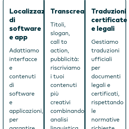
Localizzazione
Transcreation
Traduzioni
di
certificate
Titoli,
software
e legali
slogan,
e app
call to
Gestiamo
Adattiamo
action,
traduzioni
interfacce
pubblicità:
ufficiali
e
riscriviamo
per
contenuti
i tuoi
documenti
di
contenuti
legali e
software
più
certificati,
e
creativi
rispettando
applicazioni,
combinando
le
per
analisi
normative
garantire
linguistica,
richieste