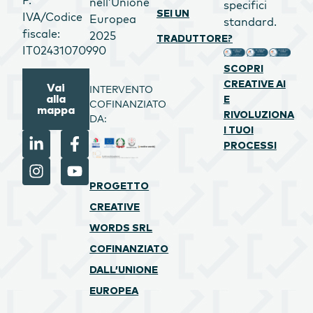
nell’Unione
specifici
SEI UN
IVA/Codice
Europea
standard.
fiscale:
2025
TRADUTTORE?
IT02431070990
SCOPRI
CREATIVE AI
Vai
INTERVENTO
alla
E
COFINANZIATO
mappa
RIVOLUZIONA
DA:
I TUOI
PROCESSI
PROGETTO
CREATIVE
WORDS SRL
COFINANZIATO
DALL’UNIONE
EUROPEA