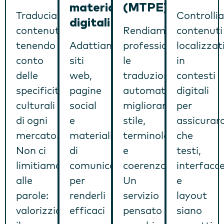
materiali
(MTPE)
Traduciamo
Controlli
digitali
contenuti
Rendiamo
contenuti
tenendo
Adattiamo
professionali
localizzat
conto
siti
le
in
delle
web,
traduzioni
contesti
specificità
pagine
automatiche,
digitali
culturali
social
migliorando
per
di ogni
e
stile,
assicurarc
mercato.
materiali
terminologia
che
Non ci
di
e
testi,
limitiamo
comunicazione
coerenza.
interfacc
alle
per
Un
e
parole:
renderli
servizio
layout
valorizziamo
efficaci
pensato
siano