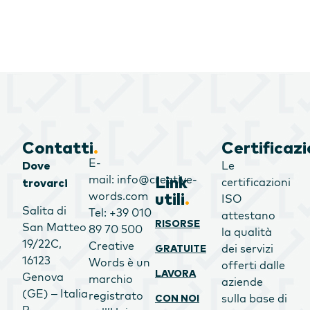
Contatti
.
Certificazi
E-
Le
Dove
mail: info@creative-
Link
certificazioni
trovarci
words.com
utili
.
ISO
Salita di
Tel: +39 010
attestano
RISORSE
San Matteo
89 70 500
la qualità
19/22C,
Creative
dei servizi
GRATUITE
16123
Words è un
offerti dalle
LAVORA
Genova
marchio
aziende
(GE) – Italia
registrato
sulla base di
CON NOI
P.