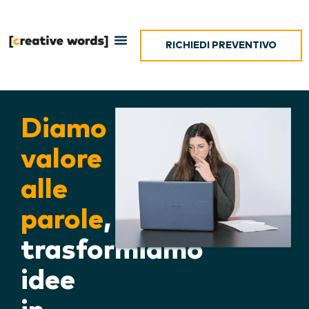
RICHIEDI PREVENTIVO
Diamo
valore
alle
parole
,
trasformiamo
idee