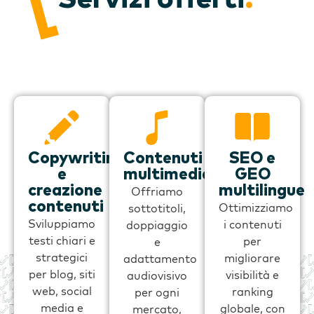
Copywriting
Contenuti
SEO e
e
multimediali
GEO
creazione
multilingue
Offriamo
contenuti
Ottimizziamo
sottotitoli,
Sviluppiamo
i contenuti
doppiaggio
testi chiari e
per
e
strategici
migliorare
adattamento
per blog, siti
visibilità e
audiovisivo
web, social
ranking
per ogni
media e
globale, con
mercato,