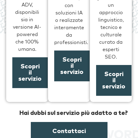
ADV,
un
con
disponibili
approccio
soluzioni IA
sia in
linguistico,
o realizzate
versione AI-
tecnico e
interamente
powered
culturale
da
che 100%
curato da
professionisti.
umana.
esperti
SEO.
Scopri
il
Scopri
servizio
il
Scopri
servizio
il
servizio
Hai dubbi sul servizio più adatto a te?
Contattaci