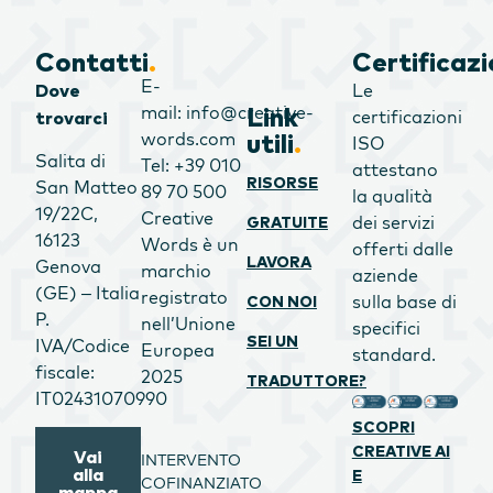
Contatti
.
Certificazi
E-
Le
Dove
mail: info@creative-
Link
certificazioni
trovarci
words.com
utili
.
ISO
Salita di
Tel: +39 010
attestano
RISORSE
San Matteo
89 70 500
la qualità
19/22C,
Creative
dei servizi
GRATUITE
16123
Words è un
offerti dalle
LAVORA
Genova
marchio
aziende
(GE) – Italia
registrato
sulla base di
CON NOI
P.
nell’Unione
specifici
SEI UN
IVA/Codice
Europea
standard.
fiscale:
2025
TRADUTTORE?
IT02431070990
SCOPRI
CREATIVE AI
Vai
INTERVENTO
alla
E
COFINANZIATO