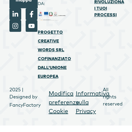
mappa
RIVOLUZIONA
DA:
I TUOI
PROCESSI
PROGETTO
CREATIVE
WORDS SRL
COFINANZIATO
DALL’UNIONE
EUROPEA
2025 |
All
Modifica
Informativa
Designed by
rights
preferenze
sulla
reserved
FancyFactory
Cookie
Privacy