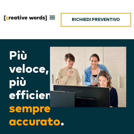
RICHIEDI PREVENTIVO
Più
veloce,
più
efficiente,
sempre
accurato
.