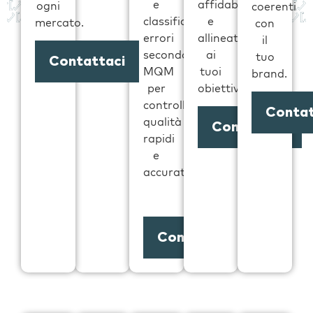
e
affidabili
ogni
coerenti
classificando
e
mercato.
con
errori
allineati
il
secondo
ai
tuo
Contattaci
MQM
tuoi
brand.
per
obiettivi.
controlli
Contat
qualità
Contattaci
rapidi
e
accurati.
Contattaci