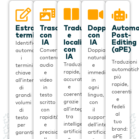
Estrazione
Trascrizione
Traduzione
Doppiaggio
Automa
terminologica
con
e
con
Post-
IA
localizzazione
IA
Editing
Identifica
con
(aPE)
Converti
Doppiaggi
automaticamente
IA
contenuti
naturali
i
Traduzioni
Traduzioni
audio
e
termini
automatic
rapide,
e
immediati
chiave
più
accurate
video
in
all’interno
rapide,
e
in
ogni
di
coerenti
coerenti
testo
lingua,
grandi
e
grazie
scritto
con
volumi
fedeli
all’integrazione
con
il
di
al
tra
rapidità
supporto
testo
tuo
intelligenza
e
dell’intelligenza
per
brand:
artificiale
precisione.
artificiale
garantire
aPE
e