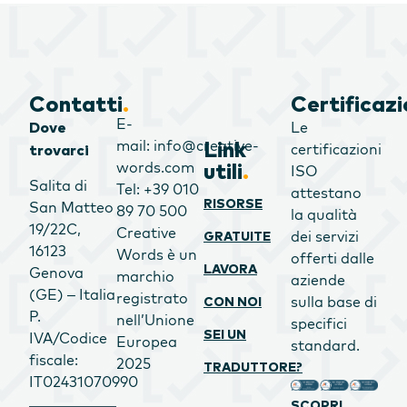
Contatti
.
Certificazi
E-
Le
Dove
mail: info@creative-
Link
certificazioni
trovarci
words.com
utili
.
ISO
Salita di
Tel: +39 010
attestano
RISORSE
San Matteo
89 70 500
la qualità
19/22C,
Creative
dei servizi
GRATUITE
16123
Words è un
offerti dalle
LAVORA
Genova
marchio
aziende
(GE) – Italia
registrato
sulla base di
CON NOI
P.
nell’Unione
specifici
SEI UN
IVA/Codice
Europea
standard.
fiscale:
2025
TRADUTTORE?
IT02431070990
SCOPRI