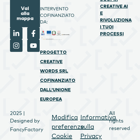
CREATIVE AI
Vai
INTERVENTO
alla
E
COFINANZIATO
mappa
RIVOLUZIONA
DA:
I TUOI
PROCESSI
PROGETTO
CREATIVE
WORDS SRL
COFINANZIATO
DALL’UNIONE
EUROPEA
2025 |
All
Modifica
Informativa
Designed by
rights
preferenze
sulla
reserved
FancyFactory
Cookie
Privacy