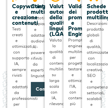
Copywriting
Contenuti
Valutazione
Validazione
Schede
e
multimediali
automatica
dei
prodot
creazione
della
prompt
multili
Sottotitoli,
contenuti
qualità
e
Descrizioni
doppiaggio
linguistica
Prompt
Testi
prodotto
e
(LQA)
Engineering
creati
globali
adattamenti
Valuta
Prompt
e
di
audiovisivi
la
engineering
ottimizzati
qualità,
AI-
qualità
multilingue
con
ottimizzat
powered,
di
per
supporto
con
rifiniti
contenuti
progettare,
IA,
localizzazi
da
multilingue
testare
sempre
creativa,
esperti
su
e
rivisti
SEO
linguistici.
larga
ottimizzare
e
e
scala
l’IA,
adattati
competenz
Contattaci
con
con
da
settoriali,
IA,
contenuti
professionisti
scalabili
rilevando
più
per
e