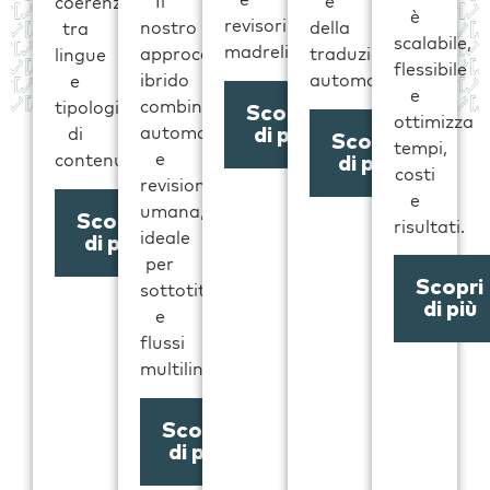
Il
e
coerenza
è
revisori
nostro
della
tra
scalabile,
madrelingua.
approccio
traduzione
lingue
flessibile
ibrido
automatica.
e
e
combina
tipologie
Scopri
ottimizza
automazione
di
di più
Scopri
tempi,
e
contenuto.
di più
costi
revisione
e
umana,
Scopri
risultati.
ideale
di più
per
Scopri
sottotitolazione
di più
e
flussi
multilingue.
Scopri
di più