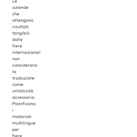
Le
aziende
che
ottengono
risultati
tangibili
dalle
fiere
internazionali
non
considerano
la
traduzione
come
un’attività
accessoria.
Pianificano
i
materiali
multilingue
per
fiere