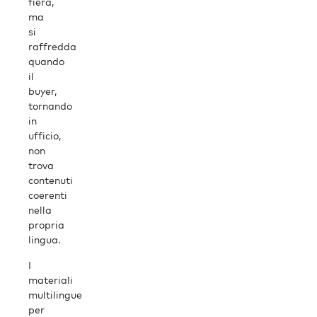
fiera,
ma
si
raffredda
quando
il
buyer,
tornando
in
ufficio,
non
trova
contenuti
coerenti
nella
propria
lingua.
I
materiali
multilingue
per