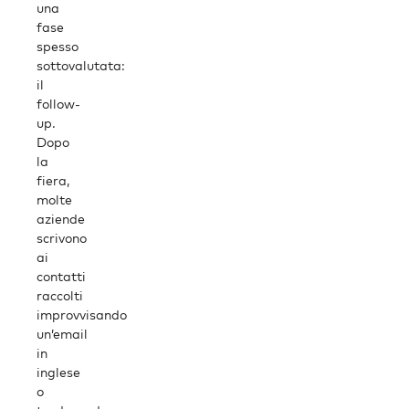
una
fase
spesso
sottovalutata:
il
follow-
up.
Dopo
la
fiera,
molte
aziende
scrivono
ai
contatti
raccolti
improvvisando
un’email
in
inglese
o