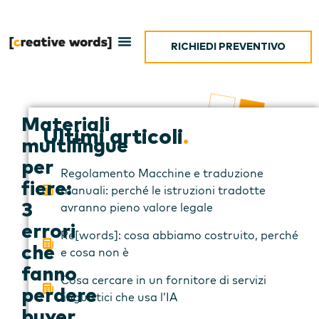
RICHIEDI PREVENTIVO
Materiali
Ultimi articoli
.
multilingue
per
Regolamento Macchine e traduzione
fiere:
manuali: perché le istruzioni tradotte
avranno pieno valore legale
3
errori
Re[words]: cosa abbiamo costruito, perché
che
e cosa non è
fanno
Cosa cercare in un fornitore di servizi
perdere
linguistici che usa l’IA
buyer