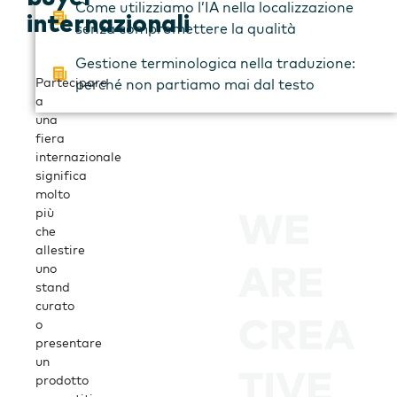
Come utilizziamo l’IA nella localizzazione
internazionali
senza compromettere la qualità
Gestione terminologica nella traduzione:
Partecipare
perché non partiamo mai dal testo
a
una
fiera
internazionale
significa
molto
più
che
allestire
uno
stand
curato
o
presentare
un
prodotto