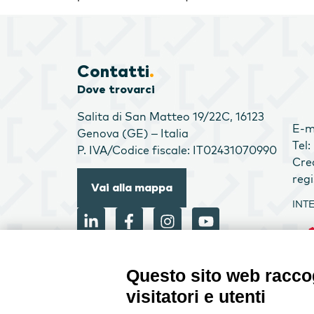
Contatti
.
Dove trovarci
Salita di San Matteo 19/22C, 16123
E-m
Genova (GE) – Italia
Tel
P. IVA/Codice fiscale: IT02431070990
Cre
reg
Vai alla mappa
INT
Questo sito web raccog
visitatori e utenti
PRO