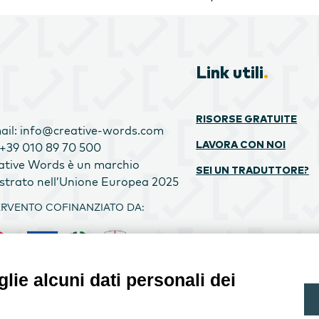
Link utili
.
RISORSE GRATUITE
ail: info@creative-words.com
: +39 010 89 70 500
LAVORA CON NOI
ative Words è un marchio
SEI UN TRADUTTORE?
istrato nell’Unione Europea 2025
ERVENTO COFINANZIATO DA:
lie alcuni dati personali dei
GETTO CREATIVE WORDS SRL