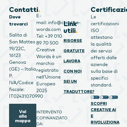
Contatti
.
Certificazi
E-
Le
Dove
mail: info@creative-
Link
certificazioni
trovarci
words.com
utili
.
ISO
Salita di
Tel: +39 010
attestano
RISORSE
San Matteo
89 70 500
la qualità
19/22C,
Creative
dei servizi
GRATUITE
16123
Words è un
offerti dalle
LAVORA
Genova
marchio
aziende
(GE) – Italia
registrato
sulla base di
CON NOI
P.
nell’Unione
specifici
SEI UN
IVA/Codice
Europea
standard.
fiscale:
2025
TRADUTTORE?
IT02431070990
SCOPRI
CREATIVE AI
Vai
INTERVENTO
alla
E
COFINANZIATO
mappa
RIVOLUZIONA
DA: