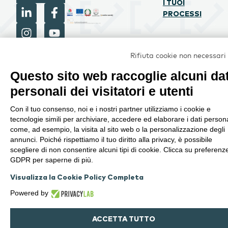
I TUOI
PROCESSI
PROGETTO
Rifiuta cookie non necessari
CREATIVE
Questo sito web raccoglie alcuni dat
WORDS SRL
personali dei visitatori e utenti
COFINANZIATO
DALL’UNIONE
Con il tuo consenso, noi e i nostri partner utilizziamo i cookie e
tecnologie simili per archiviare, accedere ed elaborare i dati persona
EUROPEA
come, ad esempio, la visita al sito web o la personalizzazione degli
annunci. Poiché rispettiamo il tuo diritto alla privacy, è possibile
2025 |
All
Modifica
Informativa
scegliere di non consentire alcuni tipi di cookie. Clicca su preferenz
Designed by
rights
GDPR per saperne di più.
preferenze
sulla
reserved
FancyFactory
Cookie
Privacy
Visualizza la Cookie Policy Completa
Powered by
ACCETTA TUTTO