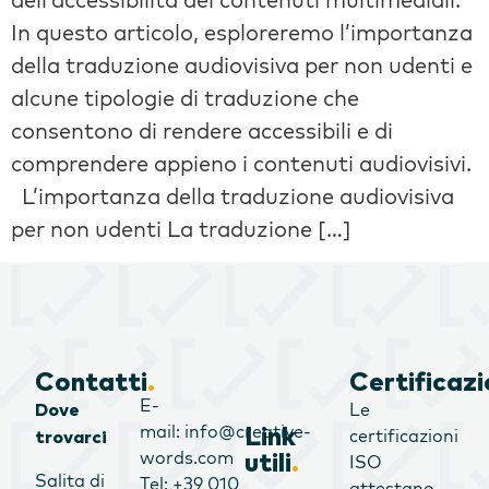
In questo articolo, esploreremo l’importanza
della traduzione audiovisiva per non udenti e
alcune tipologie di traduzione che
consentono di rendere accessibili e di
comprendere appieno i contenuti audiovisivi.
L’importanza della traduzione audiovisiva
per non udenti La traduzione […]
Contatti
.
Certificazi
E-
Le
Dove
mail: info@creative-
Link
certificazioni
trovarci
words.com
utili
.
ISO
Salita di
Tel: +39 010
attestano