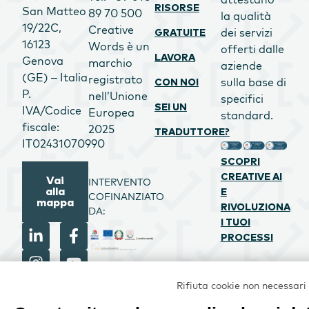
RISORSE
San Matteo
89 70 500
la qualità
19/22C,
Creative
dei servizi
GRATUITE
16123
Words è un
offerti dalle
LAVORA
Genova
marchio
aziende
(GE) – Italia
registrato
sulla base di
CON NOI
P.
nell’Unione
specifici
SEI UN
IVA/Codice
Europea
standard.
fiscale:
2025
TRADUTTORE?
IT02431070990
SCOPRI
CREATIVE AI
Vai
INTERVENTO
alla
E
COFINANZIATO
mappa
RIVOLUZIONA
DA:
I TUOI
PROCESSI
PROGETTO
Rifiuta cookie non necessari
CREATIVE