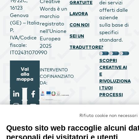
19/22C,
Creative
dei servizi
GRATUITE
16123
Words è un
offerti dalle
LAVORA
Genova
marchio
aziende
(GE) – Italia
registrato
sulla base di
CON NOI
P.
nell’Unione
specifici
SEI UN
IVA/Codice
Europea
standard.
fiscale:
2025
TRADUTTORE?
IT02431070990
SCOPRI
CREATIVE AI
Vai
INTERVENTO
alla
E
COFINANZIATO
mappa
RIVOLUZIONA
DA:
I TUOI
PROCESSI
PROGETTO
Rifiuta cookie non necessari
CREATIVE
Questo sito web raccoglie alcuni dat
WORDS SRL
personali dei visitatori e utenti