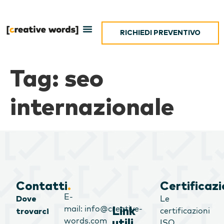
RICHIEDI PREVENTIVO
Tag:
seo
internazionale
Contatti
.
Certificazi
E-
Le
Dove
mail: info@creative-
Link
certificazioni
trovarci
words.com
utili
.
ISO