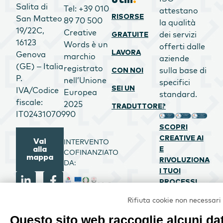
Salita di
Tel: +39 010
attestano
RISORSE
San Matteo
89 70 500
la qualità
19/22C,
Creative
dei servizi
GRATUITE
16123
Words è un
offerti dalle
LAVORA
Genova
marchio
aziende
(GE) – Italia
registrato
sulla base di
CON NOI
P.
nell’Unione
specifici
SEI UN
IVA/Codice
Europea
standard.
fiscale:
2025
TRADUTTORE?
IT02431070990
SCOPRI
CREATIVE AI
Vai
INTERVENTO
alla
E
COFINANZIATO
mappa
RIVOLUZIONA
DA:
I TUOI
PROCESSI
Rifiuta cookie non necessari
PROGETTO
Questo sito web raccoglie alcuni dat