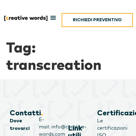
RICHIEDI PREVENTIVO
Tag:
transcreation
Contatti
.
Certificazi
E-
Le
Dove
mail: info@creative-
Link
certificazioni
trovarci
words.com
utili
.
ISO