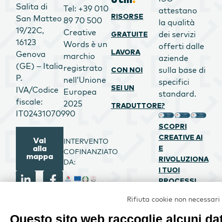
Salita di
Tel: +39 010
attestano
RISORSE
San Matteo
89 70 500
la qualità
19/22C,
Creative
dei servizi
GRATUITE
16123
Words è un
offerti dalle
LAVORA
Genova
marchio
aziende
(GE) – Italia
registrato
sulla base di
CON NOI
P.
nell’Unione
specifici
SEI UN
IVA/Codice
Europea
standard.
fiscale:
2025
TRADUTTORE?
IT02431070990
SCOPRI
CREATIVE AI
Vai
INTERVENTO
alla
E
COFINANZIATO
mappa
RIVOLUZIONA
DA:
I TUOI
PROCESSI
Rifiuta cookie non necessari
PROGETTO
Questo sito web raccoglie alcuni dat