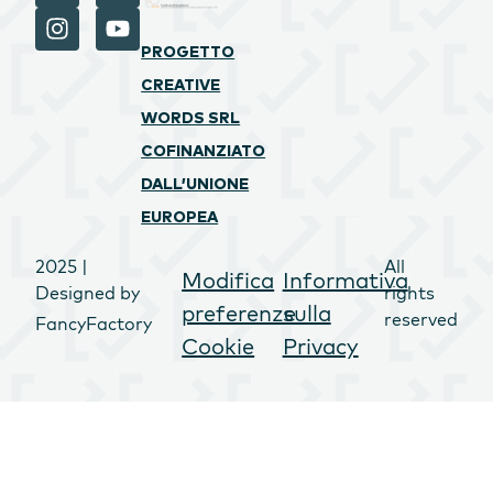
PROGETTO
CREATIVE
WORDS SRL
COFINANZIATO
DALL’UNIONE
EUROPEA
2025 |
All
Modifica
Informativa
Designed by
rights
preferenze
sulla
reserved
FancyFactory
Cookie
Privacy