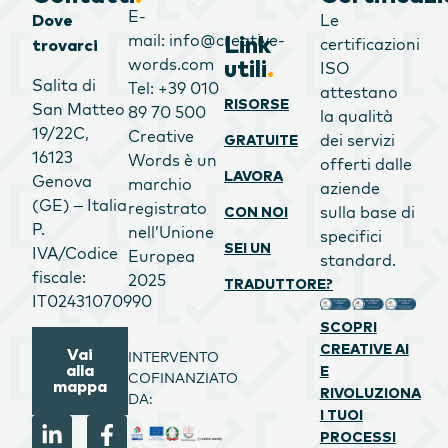
E-
Le
Dove
mail: info@creative-
Link
certificazioni
trovarci
words.com
utili
.
ISO
Salita di
Tel: +39 010
attestano
RISORSE
San Matteo
89 70 500
la qualità
19/22C,
Creative
dei servizi
GRATUITE
16123
Words è un
offerti dalle
LAVORA
Genova
marchio
aziende
(GE) – Italia
registrato
sulla base di
CON NOI
P.
nell’Unione
specifici
SEI UN
IVA/Codice
Europea
standard.
fiscale:
2025
TRADUTTORE?
IT02431070990
SCOPRI
CREATIVE AI
Vai
INTERVENTO
alla
E
COFINANZIATO
mappa
RIVOLUZIONA
DA:
I TUOI
PROCESSI