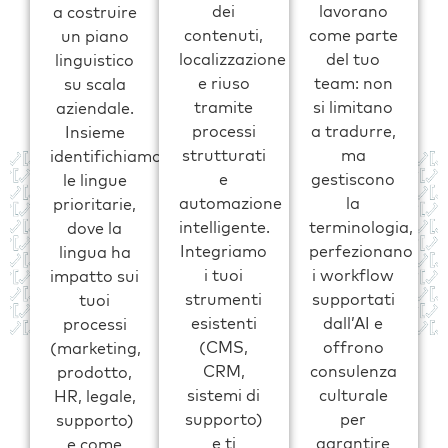
dei
lavorano
a costruire
contenuti,
come parte
un piano
localizzazione
del tuo
linguistico
e riuso
team: non
su scala
tramite
si limitano
aziendale.
processi
a tradurre,
Insieme
strutturati
ma
identifichiamo
e
gestiscono
le lingue
automazione
la
prioritarie,
intelligente.
terminologia,
dove la
Integriamo
perfezionano
lingua ha
i tuoi
i workflow
impatto sui
strumenti
supportati
tuoi
esistenti
dall’AI e
processi
(CMS,
offrono
(marketing,
CRM,
consulenza
prodotto,
sistemi di
culturale
HR, legale,
supporto)
per
supporto)
e ti
garantire
e come