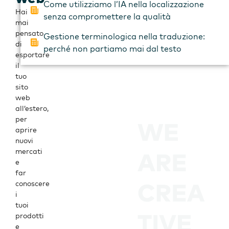
Come utilizziamo l’IA nella localizzazione
Hai
senza compromettere la qualità
mai
pensato
Gestione terminologica nella traduzione:
di
perché non partiamo mai dal testo
esportare
il
tuo
sito
web
all’estero,
per
aprire
nuovi
mercati
e
far
conoscere
i
tuoi
prodotti
e