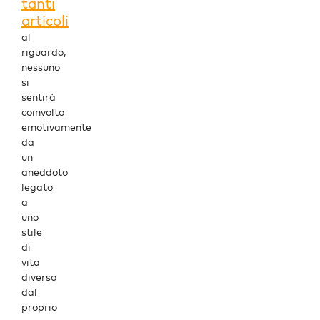
tanti
articoli
al
riguardo,
nessuno
si
sentirà
coinvolto
emotivamente
da
un
aneddoto
legato
a
uno
stile
di
vita
diverso
dal
proprio