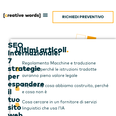
RICHIEDI PREVENTIVO
SEO
Ultimi articoli
.
Internazionale:
7
Regolamento Macchine e traduzione
strategie
manuali: perché le istruzioni tradotte
avranno pieno valore legale
per
espandere
Re[words]: cosa abbiamo costruito, perché
il
e cosa non è
tuo
Cosa cercare in un fornitore di servizi
sito
linguistici che usa l’IA
web