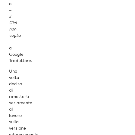
o
–
il
Ciel
non
voglia
–
a
Google
Traduttore
.
Una
volta
deciso
di
rimetterti
seriamente
al
lavoro
sulla
versione
internazionale